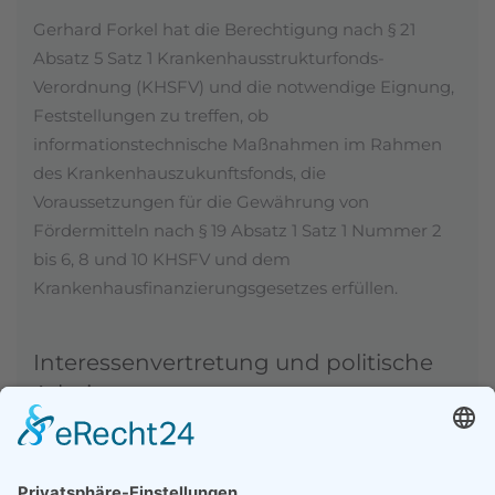
Gerhard Forkel hat die Berechtigung nach § 21
Absatz 5 Satz 1 Krankenhausstrukturfonds-
Verordnung (KHSFV) und die notwendige Eignung,
Feststellungen zu treffen, ob
informationstechnische Maßnahmen im Rahmen
des Krankenhauszukunftsfonds, die
Voraussetzungen für die Gewährung von
Fördermitteln nach § 19 Absatz 1 Satz 1 Nummer 2
bis 6, 8 und 10 KHSFV und dem
Krankenhausfinanzierungsgesetzes erfüllen.
Interessenvertretung und politische
Arbeit
Interessenvertretung bei Fachverbänden und
gegenüber Leistungserbringern und